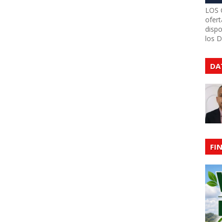
LOS 
ofert
dispo
los 
DA
FI