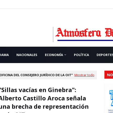
 DAMA
NACIONALES
ECONOMÍA
POLÍTICA
DEPORTE
NO
OFICINA DEL CONSEJERO JURÍDICO DE LA OIT
Mostrar todo
"Sillas vacías en Ginebra":
Alberto Castillo Aroca señala
una brecha de representación