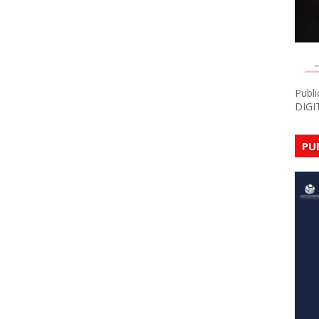
Publ
DIGI
PU