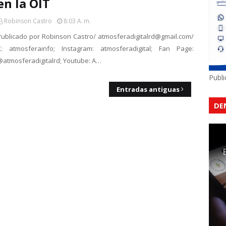
en la OIT
Robinson Castro
8:03 A. M.
Publicado por Robinson Castro/ atmosferadigitalrd@gmail.com/
X: atmosferainfo; Instagram: atmosferadigital; Fan Page:
@atmosferadigitalrd; Youtube: A…
Publ
Entradas antiguas
DE