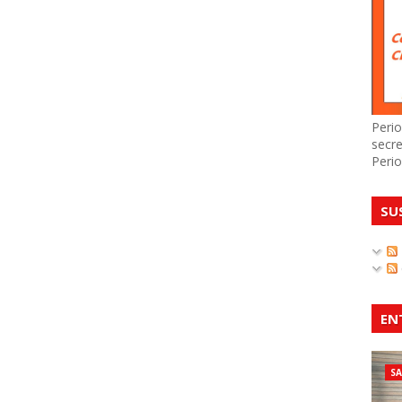
Perio
secre
Perio
SU
EN
S