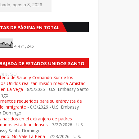
bado, agosto 8, 2026
STAS DE PÁGINA EN TOTAL
4,471,245
BAJADA DE ESTADOS UNIDOS SANTO
MINGO
terio de Salud y Comando Sur de los
dos Unidos realizan misión médica Amistad
 en La Vega
- 8/5/2026
- U.S. Embassy Santo
ingo
mentos requeridos para su entrevista de
de inmigrante
- 8/3/2026
- U.S. Embassy
o Domingo
 nacidos en el extranjero de padres
adanos estadounidenses
- 7/27/2026
- U.S.
ssy Santo Domingo
egido: No Vale La Pena
- 7/23/2026
- U.S.