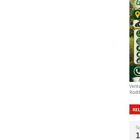
Venta
Rodr
RE
S
1