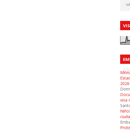
sá
VI
EM
DO
Minis
Esta
2026
Dom
Docu
visa 
Sant
Niños
ciud
Emba
Prot