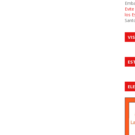
Emba
Evit
los 
Sant
VI
ES
EL