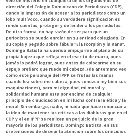
velo de misterio en cualquiera de los organismos de
dirección del Colegio Dominicano de Periodistas (CDP),
dando la impresión de acosar a los periodistas como un
lobo multívoco, cuando su verdadera significación es
rendir cuentas, proteger y defender a los periodistas.
De otra forma, no hay razón de ser para que un
periodista se pueda enrolar en su entidad colegiada. En
su copia y pegado sobre fábula “El Escorpión y la Rana”,
Domingo Batista ha querido empujarme al plano de su
propia bajeza que refleja en el escrito de marra, pues
jamás lo podrá lograr, pues antes de colocarme en su
espejo prefiero que ruede mi cabeza, (de antemano veo
como este personaje del IPPP se frotas las manos
cuando lea sobre me cabeza, pues conozco my bien sus
maquinaciones), pero mi dignidad, mi moral. y
solidaridad humana esta por encima de cualquier
principio de claudicación en mi lucha contra la ética y la
moral. Sin embargo, nadie, ni nada que hace renunciar a
la idea de mantener las criticas a las diabluras que en el
CDP y el en IPPP se realicen en perjuicio de la gran
mayoría de los periodistas. Domingo Batista, en sus
pretensiones de desviar la atención sobre los principios