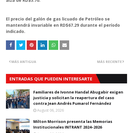
alza de RD$5.70.
El precio del galón de gas licuado de Petróleo se
mantendrá invariable en RD$67.29 durante el período
indicado.
MÁS ANTIGUA
MÁS RECIENTE
ENTRADAS QUE PUEDEN INTERESARTE
Familiares de Ivonne Handal Abugabir exigen
justicia y solicitan la reapertura del caso
contra Jean Andrés Pumarol Fernández
August 06, 2026
Milton Morrison presenta las Memorias
Institucionales INTRANT 2024–2026