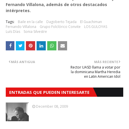
Fernando Villalona, además de otros destacados
intérpretes.
Tags:
Baile en la calle
Dagoberto Tejada
El Guachiman
Fernando Villalona
Grupo Folclórico Convite
LOS GULOYAS
Luís Días
Sonia Silvestre
MÁS ANTIGUA
MÁS RECIENTE
Rector UASD llama a votar por
la dominicana Martha Heredia
en Latin American Idol
ENTRADAS QUE PUEDEN INTERESARTE
December 08, 2009