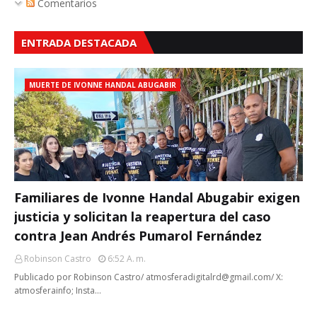
Comentarios
ENTRADA DESTACADA
MUERTE DE IVONNE HANDAL ABUGABIR
Familiares de Ivonne Handal Abugabir exigen
justicia y solicitan la reapertura del caso
contra Jean Andrés Pumarol Fernández
Robinson Castro
6:52 A. M.
Publicado por Robinson Castro/ atmosferadigitalrd@gmail.com/ X:
atmosferainfo; Insta…