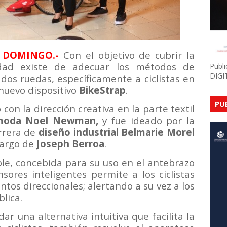
 DOMINGO.-
Con el objetivo de cubrir la
idad existe de adecuar los métodos de
Publ
DIGI
 dos ruedas, específicamente a ciclistas en
 nuevo dispositivo
BikeStrap
.
PU
con la dirección creativa en la parte textil
moda
Noel Newman,
y fue ideado por la
rrera de
diseño industrial Belmarie Morel
 cargo de
Joseph Berroa
.
le, concebida para su uso en el antebrazo
sores inteligentes permite a los ciclistas
tos direccionales; alertando a su vez a los
lica.
r una alternativa intuitiva que facilita la