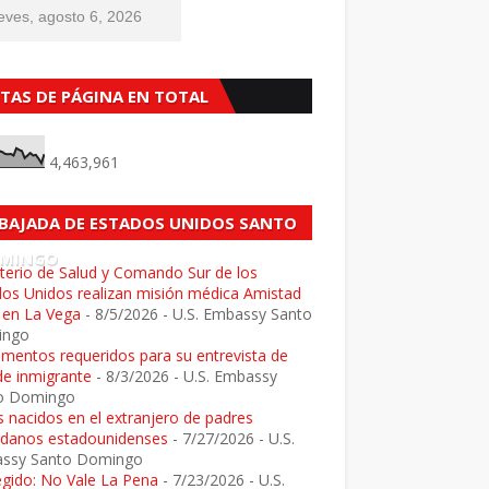
eves, agosto 6, 2026
STAS DE PÁGINA EN TOTAL
4,463,961
BAJADA DE ESTADOS UNIDOS SANTO
MINGO
terio de Salud y Comando Sur de los
dos Unidos realizan misión médica Amistad
 en La Vega
- 8/5/2026
- U.S. Embassy Santo
ingo
mentos requeridos para su entrevista de
de inmigrante
- 8/3/2026
- U.S. Embassy
o Domingo
 nacidos en el extranjero de padres
adanos estadounidenses
- 7/27/2026
- U.S.
ssy Santo Domingo
egido: No Vale La Pena
- 7/23/2026
- U.S.