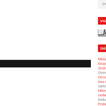
ju
VI
EM
DO
Minis
Esta
2026
Dom
Docu
visa 
Sant
Niños
ciud
Emba
Prot