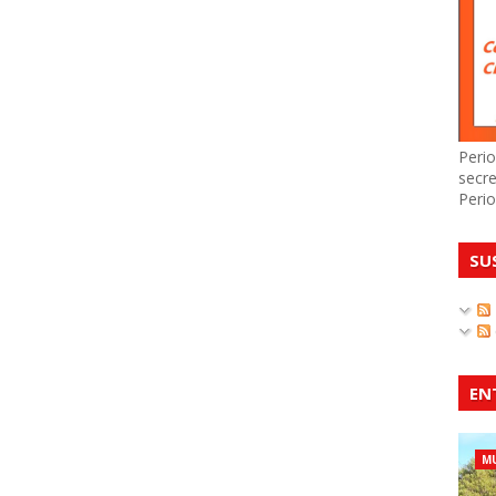
Perio
secre
Perio
SU
EN
MU