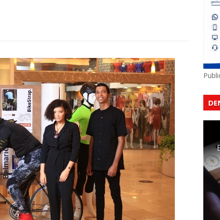
Publ
DE