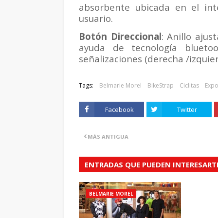
absorbente ubicada en el int
usuario.
Botón Direccional
: Anillo ajus
ayuda de tecnología bluetoot
señalizaciones (derecha /izquie
Tags:
Belmarie Morel
BikeStrap
Ciclitas
Expo
Facebook
Twitter
MÁS ANTIGUA
ENTRADAS QUE PUEDEN INTERESART
BELMARIE MOREL