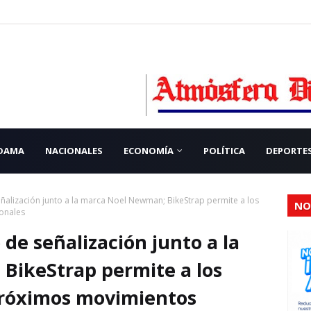
 DAMA
NACIONALES
ECONOMÍA
POLÍTICA
DEPORTE
eñalización junto a la marca Noel Newman; BikeStrap permite a los
NO
ionales
 de señalización junto a la
BikeStrap permite a los
 próximos movimientos