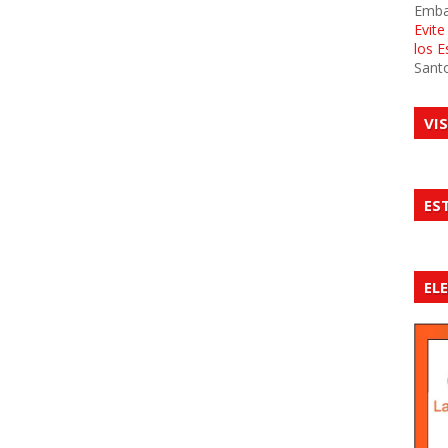
Emba
Evit
los 
Sant
VI
ES
EL