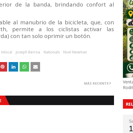
erior de la banda, brindando confort al
table al manubrio de la bicicleta, que, con
h, permite a los ciclistas activar las
rda) con tan solo oprimir un botón.
 Inlocal
Joseph Berroa
Nationals
Noel Newman
Venta
MÁS RECIENTE
Rodr
E
RE
S
1