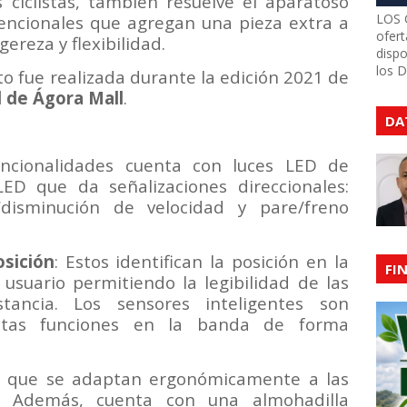
s ciclistas, también resuelve el aparatoso
LOS 
encionales que agregan una pieza extra a
ofert
ereza y flexibilidad.
dispo
los 
o fue realizada durante la edición 2021 de
l de Ágora Mall
.
DA
funcionalidades cuenta con luces LED de
LED que da señalizaciones direccionales:
/disminución de velocidad y pare/freno
sición
: Estos identifican la posición en la
FI
usuario permitiendo la legibilidad de las
stancia. Los sensores inteligentes son
tintas funciones en la banda de forma
, que se adaptan ergonómicamente a las
io. Además, cuenta con una almohadilla