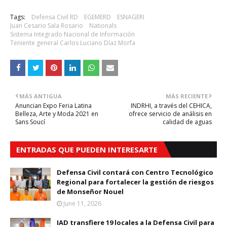
Tags:
Defensa Civil RD
EGEMERD
ESNAGERI
Juan Cesario Sala Rosario
Nationals
Sistema Integrado Nacional de Información
Teniente general Carlos Luciano Díaz Morfa
MÁS ANTIGUA
MÁS RECIENTE
Anuncian Expo Feria Latina
INDRHI, a través del CEHICA,
Belleza, Arte y Moda 2021 en
ofrece servicio de análisis en
Sans Soucí
calidad de aguas
ENTRADAS QUE PUEDEN INTERESARTE
Defensa Civil contará con Centro Tecnológico
Regional para fortalecer la gestión de riesgos
de Monseñor Nouel
June 11, 2026
IAD transfiere 19 locales a la Defensa Civil para