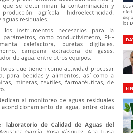
a que se determinan la contaminación y
LOS 
oducción agrícola, hidroelectricidad,
ofert
dispo
y aguas residuales.
los 
n los instrumentos necesarios para la
s parámetros, como conductivímetro, PH-
DA
manta calefactora, buretas digitales,
horno, campana extractora de gases,
ador de agua, entre otros equipos.
ectores que tienen como actividad procesar
da, para bebidas y alimentos, así como a
icas, mineras, textiles, farmacéuticas, de
FI
o.
edican al monitoreo de aguas residuales
al acondicionamiento de agua, entre otras
del
laboratorio de Calidad de Aguas del
gustina García, Rosa Vásquez,
Ana Luisa