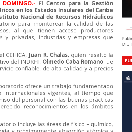
O DOMINGO.-
El
Centro para la Gestión
ricos en los Estados Insulares del Caribe
stituto Nacional de Recursos Hidráulicos
atorio para monitorear la calidad de las
sos, al que tienen acceso productores
cas y privadas, industrias y empresas que
Publ
DIGI
del CEHICA,
Juan R. Chalas
, quien resaltó la
PU
tivo del INDRHI,
Olmedo Caba Romano
, de
vicio confiable, de alta calidad y a precios
laboratorio ofrece un trabajo fundamentado
e internacionales vigentes, al tiempo que
iso del personal con las buenas prácticas
merecido reconocimientos en los ámbitos
atorio incluye las áreas de físico – químico,
logía y próximamente absorción atómica y