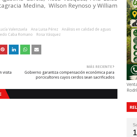
tagracia Medina,
Wilson Reynoso y William
Lucía Valenzuela
Ana Luisa Pérez
Análisis en calidad de aguas
edo Caba Romano
Rosa Vásquez
MÁS RECIENTE
 visita
Gobierno garantiza compensación económica para
porcicultores cuyos cerdos sean sacrificados
Venta
Rodr
E
RE
S
1