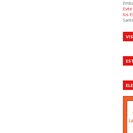
Emba
Evit
los 
Sant
VI
ES
EL