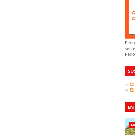
Perio
secre
Perio
SU
EN
MU