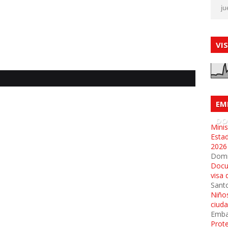
ju
VI
EM
DO
Minis
Esta
2026
Dom
Docu
visa 
Sant
Niños
ciud
Emba
Prot