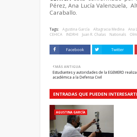
Pérez, Ana Lucía Valenzuela,
Al
Caraballo.
Tags:
Agustina García
Altagracia Medina
Ana 
CEHICA
INDRHI
Juan R. Chalas
Nationals
Olm
Facebook
Twitter
MÁS ANTIGUA
Estudiantes y autoridades de la EGEMERD realizan
académica a la Defensa Civil
ENTRADAS QUE PUEDEN INTERESART
AGUSTINA GARCÍA