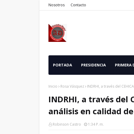
Nosotros
Contacto
PORTADA
PRESIDENCIA
PRIMERA
Inicio
Rosa Vásquez
INDRHI, a través del CEHICA
INDRHI, a través del 
análisis en calidad d
Robinson Castro
1:34 P. M.