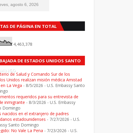
eves, agosto 6, 2026
STAS DE PÁGINA EN TOTAL
4,463,378
BAJADA DE ESTADOS UNIDOS SANTO
MINGO
terio de Salud y Comando Sur de los
dos Unidos realizan misión médica Amistad
 en La Vega
- 8/5/2026
- U.S. Embassy Santo
ingo
mentos requeridos para su entrevista de
de inmigrante
- 8/3/2026
- U.S. Embassy
o Domingo
 nacidos en el extranjero de padres
adanos estadounidenses
- 7/27/2026
- U.S.
ssy Santo Domingo
egido: No Vale La Pena
- 7/23/2026
- U.S.