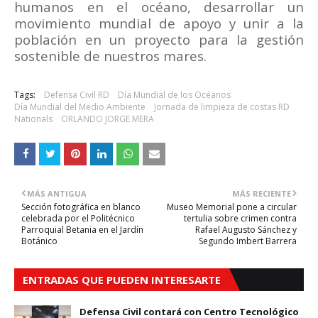
humanos en el océano, desarrollar un
movimiento mundial de apoyo y unir a la
población en un proyecto para la gestión
sostenible de nuestros mares.
Tags:
Defensa Civil RD
Día Mundial de los Océanos
Día Mundial del Medio Ambiente
Jornada de limpieza de costas RD
Nationals
ORLANDO JORGE MERA
MÁS ANTIGUA
MÁS RECIENTE
Sección fotográfica en blanco
Museo Memorial pone a circular
celebrada por el Politécnico
tertulia sobre crimen contra
Parroquial Betania en el Jardín
Rafael Augusto Sánchez y
Botánico
Segundo Imbert Barrera
ENTRADAS QUE PUEDEN INTERESARTE
Defensa Civil contará con Centro Tecnológico