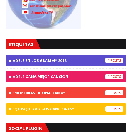
ETIQUETAS
ADELE EN LOS GRAMMY 2012
1
ADELE GANA MEJOR CANCIÓN
1
“MEMORIAS DE UNA DAMA”
1
“QUISQUEYA Y SUS CANCIONES”
1
SOCIAL PLUGIN