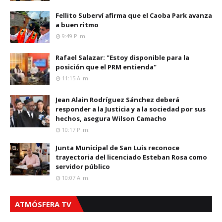
Fellito Suberví afirma que el Caoba Park avanza
a buen ritmo
9:49 P. M.
Rafael Salazar: "Estoy disponible para la
posición que el PRM entienda"
11:15 A. M.
Jean Alain Rodríguez Sánchez deberá
responder a la Justicia y a la sociedad por sus
hechos, asegura Wilson Camacho
10:17 P. M.
Junta Municipal de San Luis reconoce
trayectoria del licenciado Esteban Rosa como
servidor público
10:07 A. M.
ATMÓSFERA TV