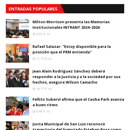
ENTRADAS POPULARES
Milton Morrison presenta las Memorias
Institucionales INTRANT 2024–2026
6:22 A. M.
Rafael Salazar: "Estoy disponible para la
posición que el PRM entienda"
11:15 A. M.
Jean Alain Rodríguez Sánchez deberá
responder a la Justicia y a la sociedad por sus
hechos, asegura Wilson Camacho
10:17 P. M.
Fellito Suberví afirma que el Caoba Park avanza
a buen ritmo
9:49 P. M.
Junta Municipal de San Luis reconoce
trayectoria del licenciado Esteban Rosa como