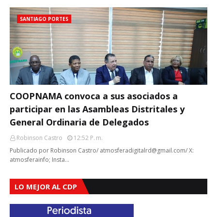
SANTIAGO PORTES
COOPNAMA convoca a sus asociados a
participar en las Asambleas Distritales y
General Ordinaria de Delegados
Robinson Castro
12:52 P. M.
Publicado por Robinson Castro/ atmosferadigitalrd@gmail.com/ X:
atmosferainfo; Insta…
LO MEJOR AL CDP