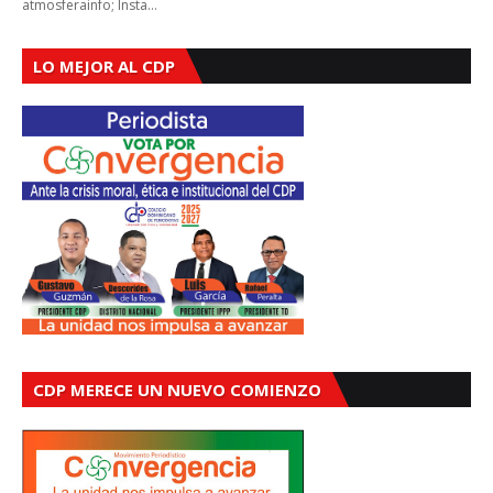
atmosferainfo; Insta…
LO MEJOR AL CDP
CDP MERECE UN NUEVO COMIENZO