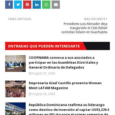
MÁS ANTIGUA
MÁS RECIENTE
Presidente Luis Abinader deja
inaugurado el Club Rafael
Leónidas Solano en Guachupita
ENTRADAS QUE PUEDEN INTERESARTE
COOPNAMA convoca a sus asociados a
participar en las Asambleas Distritales y
General Ordinaria de Delegados
August 07, 2026
Empresaria Gisel Castillo presenta Woman
Meet LATAM Magazine
August 02, 2026
República Dominicana reafirma su liderazgo
como destino de inversión al captar US$3,276.5
millones en IED durante el primer semestre de