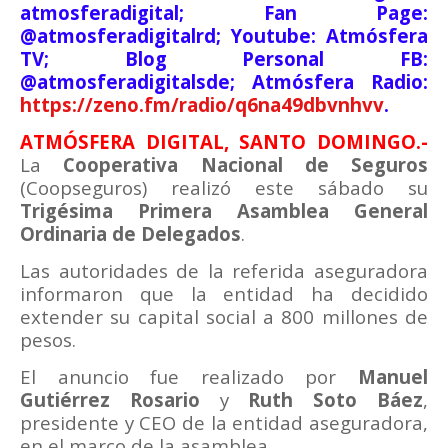
atmosferadigital; Fan Page:
@atmosferadigitalrd; Youtube: Atmósfera
TV; Blog Personal FB:
@atmosferadigitalsde; Atmósfera Radio:
https://zeno.fm/radio/q6na49dbvnhvv
.
ATMÓSFERA DIGITAL, SANTO DOMINGO.-
La
Cooperativa Nacional de Seguros
(Coopseguros) realizó este sábado su
Trigésima Primera Asamblea General
Ordinaria de Delegados
.
Las autoridades de la referida aseguradora
informaron que la entidad ha decidido
extender su capital social a 800 millones de
pesos.
El anuncio fue realizado por
Manuel
Gutiérrez Rosario
y
Ruth Soto Báez
,
presidente y CEO de la entidad aseguradora,
en el marco de la asamblea.