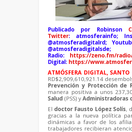
Publicado por Robinson
C
Twitter
: atmosferainfo; In
@atmosferadigitalrd; Youtu
@atmosferadig
Radio:
https://zeno.fm/radi
Digital:
https://www.atmosfera
ATMÓSFERA DIGITAL, SANTO 
RD$2,909,610,921.14 desembol
Prevención y Protección de 
manera positiva a unos 237,30
Salud
(PSS) y
Administradoras 
El
doctor Fausto López Solís
, 
gracias a la nueva política pa
dinámicas a favor de los afili
trabajadores recibieran atenc