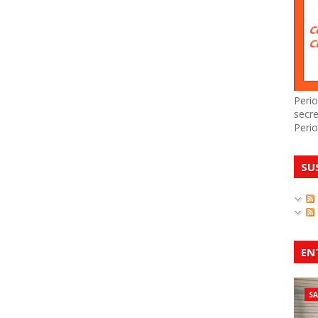
Perio
secre
Perio
SU
EN
S