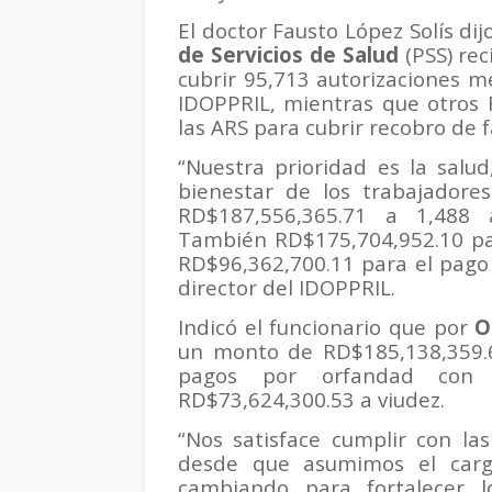
El doctor Fausto López Solís di
de Servicios de Salud
(PSS) re
cubrir 95,713 autorizaciones m
IDOPPRIL, mientras que otros 
las ARS para cubrir recobro de f
“Nuestra prioridad es la salud
bienestar de los trabajadore
RD$187,556,365.71 a 1,488 a
También RD$175,704,952.10 par
RD$96,362,700.11 para el pago 
director del IDOPPRIL.
Indicó el funcionario que por
O
un monto de RD$185,138,359.6
pagos por orfandad con 
RD$73,624,300.53 a viudez.
“Nos satisface cumplir con la
desde que asumimos el carg
cambiando para fortalecer l