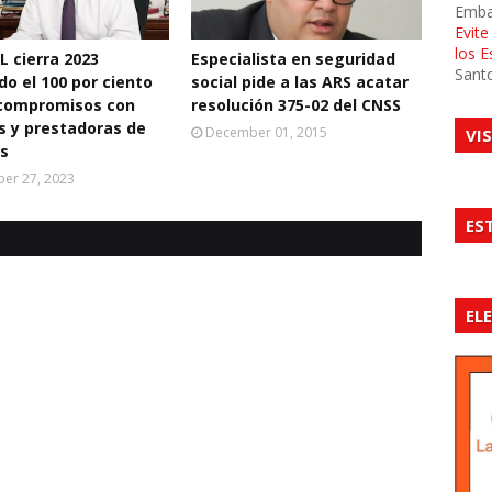
Emba
Evit
los 
L cierra 2023
Especialista en seguridad
Sant
do el 100 por ciento
social pide a las ARS acatar
 compromisos con
resolución 375-02 del CNSS
os y prestadoras de
December 01, 2015
VI
os
er 27, 2023
ES
EL