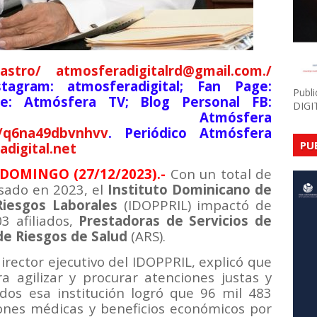
astro/ atmosferadigitalrd@gmail.com./
stagram: atmosferadigital; Fan Page:
Publ
be: Atmósfera TV; Blog Personal FB:
DIGI
italsde; Atmósfera
o/q6na49dbvnhvv
. Periódico Atmósfera
PU
digital.net
DOMINGO (27/12/2023).-
Con un total de
sado en 2023, el
Instituto Dominicano de
Riesgos Laborales
(IDOPPRIL) impactó de
3 afiliados,
Prestadoras de Servicios de
de Riesgos de Salud
(ARS).
director ejecutivo del IDOPPRIL, explicó que
ra agilizar y procurar atenciones justas y
ados esa institución logró que 96 mil 483
iones médicas y beneficios económicos por