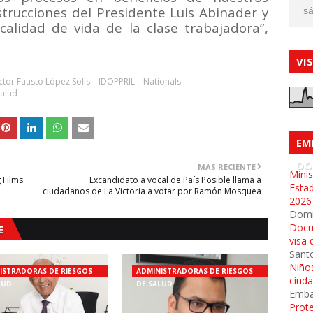
nstrucciones del Presidente Luis Abinader y
sá
lidad de vida de la clase trabajadora”,
VI
tor Fausto López Solís
IDOPPRIL
Nationals
Salud
EM
DO
MÁS RECIENTE
Minis
 Films
Excandidato a vocal de País Posible llama a
Esta
ciudadanos de La Victoria a votar por Ramón Mosquea
2026
Dom
Docu
E
visa 
Sant
Niños
ISTRADORAS DE RIESGOS
ADMINISTRADORAS DE RIESGOS
ciud
LUD
DE SALUD
Emba
Prot