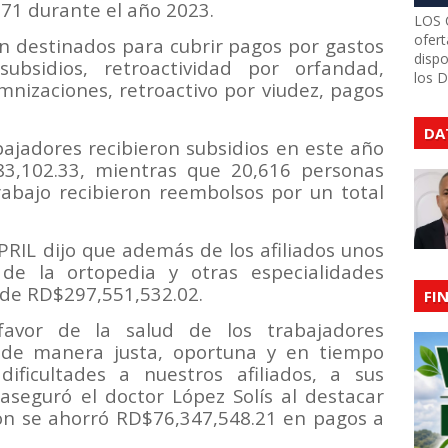
71 durante el año 2023.
LOS 
ofert
on destinados para cubrir pagos por gastos
dispo
subsidios, retroactividad por orfandad,
los 
nizaciones, retroactivo por viudez, pagos
DA
bajadores recibieron subsidios en este año
3,102.33, mientras que 20,616 personas
rabajo recibieron reembolsos por un total
PRIL dijo que además de los afiliados unos
 de la ortopedia y otras especialidades
 de RD$297,551,532.02.
FI
favor de la salud de los trabajadores
de manera justa, oportuna y en tiempo
ificultades a nuestros afiliados, a sus
 aseguró el doctor López Solís al destacar
ión se ahorró RD$76,347,548.21 en pagos a