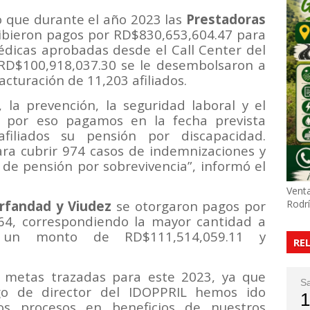
jo que durante el año 2023 las
Prestadoras
cibieron pagos por RD$830,653,604.47 para
édicas aprobadas desde el Call Center del
RD$100,918,037.30 se le desembolsaron a
acturación de 11,203 afiliados.
, la prevención, la seguridad laboral y el
s por eso pagamos en la fecha prevista
filiados su pensión por discapacidad.
a cubrir 974 casos de indemnizaciones y
de pensión por sobrevivencia”, informó el
Venta
rfandad y Viudez
se otorgaron pagos por
Rodr
4, correspondiendo la mayor cantidad a
un monto de RD$111,514,059.11 y
RE
s metas trazadas para este 2023, ya que
S
o de director del IDOPPRIL hemos ido
1
os procesos en beneficios de nuestros