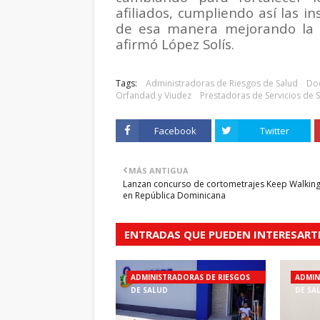
afiliados, cumpliendo así las i
de esa manera mejorando la ca
afirmó López Solís.
Tags:
Administradoras de Riesgos de Salud
Doc
Orfandad y Viudez
Prestadoras de Servicios de 
Facebook
Twitter
MÁS ANTIGUA
Lanzan concurso de cortometrajes Keep Walking
en República Dominicana
ENTRADAS QUE PUEDEN INTERESART
ADMINISTRADORAS DE RIESGOS
ADMIN
DE SALUD
DE SA