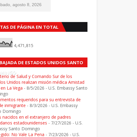
bado, agosto 8, 2026
STAS DE PÁGINA EN TOTAL
4,471,815
BAJADA DE ESTADOS UNIDOS SANTO
MINGO
terio de Salud y Comando Sur de los
dos Unidos realizan misión médica Amistad
 en La Vega
- 8/5/2026
- U.S. Embassy Santo
ingo
mentos requeridos para su entrevista de
de inmigrante
- 8/3/2026
- U.S. Embassy
o Domingo
 nacidos en el extranjero de padres
adanos estadounidenses
- 7/27/2026
- U.S.
ssy Santo Domingo
egido: No Vale La Pena
- 7/23/2026
- U.S.