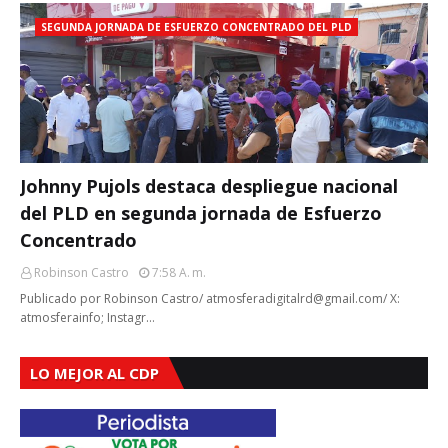
SEGUNDA JORNADA DE ESFUERZO CONCENTRADO DEL PLD
Johnny Pujols destaca despliegue nacional
del PLD en segunda jornada de Esfuerzo
Concentrado
Robinson Castro
7:58 A. M.
Publicado por Robinson Castro/ atmosferadigitalrd@gmail.com/ X:
atmosferainfo; Instagr…
LO MEJOR AL CDP