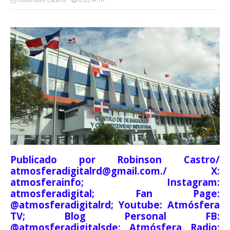
Publicado por Robinson Castro/
atmosferadigitalrd@gmail.com./ X:
atmosferainfo; Instagram:
atmosferadigital; Fan Page:
@atmosferadigitalrd; Youtube: Atmósfera
TV; Blog Personal FB:
@atmosferadigitalsde; Atmósfera Radio: