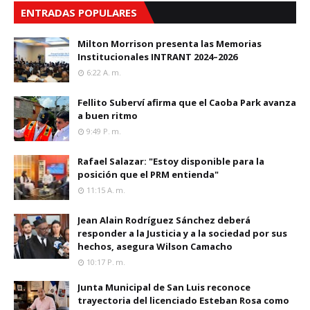
ENTRADAS POPULARES
Milton Morrison presenta las Memorias
Institucionales INTRANT 2024–2026
6:22 A. M.
Fellito Suberví afirma que el Caoba Park avanza
a buen ritmo
9:49 P. M.
Rafael Salazar: "Estoy disponible para la
posición que el PRM entienda"
11:15 A. M.
Jean Alain Rodríguez Sánchez deberá
responder a la Justicia y a la sociedad por sus
hechos, asegura Wilson Camacho
10:17 P. M.
Junta Municipal de San Luis reconoce
trayectoria del licenciado Esteban Rosa como