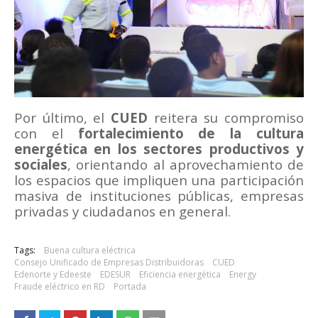
Por último, el
CUED
reitera su compromiso
con el
fortalecimiento de la cultura
energética en los sectores productivos y
sociales
, orientando al aprovechamiento de
los espacios que impliquen una participación
masiva de instituciones públicas, empresas
privadas y ciudadanos en general.
Tags:
Buena cultura eléctrica
Consejo Unificado de Empresas Distribuidoras
CUED
Edenorte y Edeeste
EDESUR
Eficiencia energética
Energy
Fraude eléctrico en RD
Portada