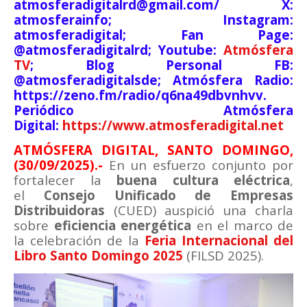
atmosferadigitalrd@gmail.com/ X:
atmosferainfo; Instagram:
atmosferadigital; Fan Page:
@atmosferadigitalrd; Youtube:
Atmósfera
TV
; Blog Personal FB:
@atmosferadigitalsde; Atmósfera Radio:
https://zeno.fm/radio/q6na49dbvnhvv.
Periódico Atmósfera
Digital:
https://www.atmosferadigital.net
ATMÓSFERA DIGITAL, SANTO DOMINGO,
(30/09/2025).
-
En un esfuerzo conjunto por
fortalecer la
buena cultura eléctrica
,
el
Consejo Unificado de Empresas
Distribuidoras
(CUED) auspició una charla
sobre
eficiencia energética
en el marco de
la celebración de la
Feria Internacional del
Libro Santo Domingo 2025
(FILSD 2025).