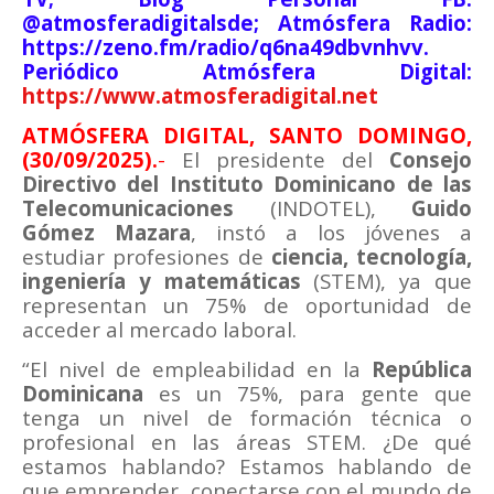
@atmosferadigitalsde; Atmósfera Radio:
https://zeno.fm/radio/q6na49dbvnhvv.
Periódico Atmósfera Digital:
https://www.atmosferadigital.net
ATMÓSFERA DIGITAL, SANTO DOMINGO,
(30/09/2025).
-
El presidente del
Consejo
Directivo del Instituto Dominicano de las
Telecomunicaciones
(INDOTEL),
Guido
Gómez Mazara
, instó a los jóvenes a
estudiar profesiones de
ciencia, tecnología,
ingeniería y matemáticas
(STEM), ya que
representan un 75% de oportunidad de
acceder al mercado laboral.
“El nivel de empleabilidad en la
República
Dominicana
es un 75%, para gente que
tenga un nivel de formación técnica o
profesional en las áreas STEM. ¿De qué
estamos hablando? Estamos hablando de
que emprender, conectarse con el mundo de