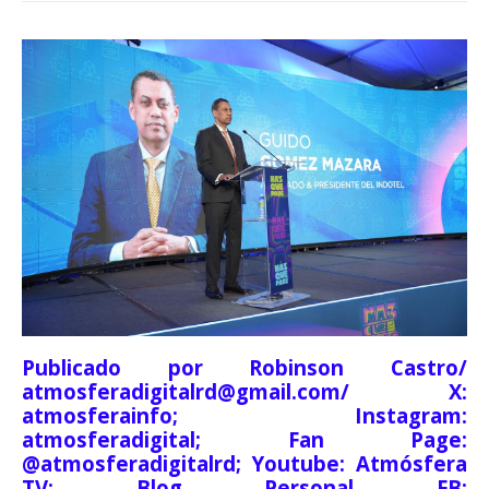
Publicado por Robinson Castro/
atmosferadigitalrd@gmail.com/ X:
atmosferainfo; Instagram:
atmosferadigital; Fan Page:
@atmosferadigitalrd; Youtube: Atmósfera
TV; Blog Personal FB: