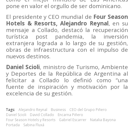
pone en valor el orgullo de ser dominicano.
El presidente y CEO mundial de
Four Season
Hotels & Resorts, Alejandro Reynal
, en su
mensaje a Collado, destacó la recuperación
turística post pandemia, la inversión
extranjera lograda a lo largo de su gestión,
obras de infraestructura con el impulso de
nuevos destinos.
Daniel Scioli
, ministro de Turismo, Ambiente
y Deportes de la República de Argentina al
felicitar a Collado lo definió como “una
fuente de inspiración y motivación por la
excelencia de su gestión.
Tags:
Alejandro Reynal
Business
CEO del Grupo Piñero
Daniel Scioli
David Collado
Encarna Piñero
Four Season Hotels y Resorts
Gabriel Escarrer
Natalia Bayona
Portada
Sabina Fluxá