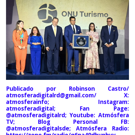
Publicado por Robinson Castro/
atmosferadigitalrd@gmail.com/ X:
atmosferainfo; Instagram:
atmosferadigital; Fan Page:
@atmosferadigitalrd; Youtube: Atmósfera
TV; Blog Personal FB:
@atmosferadigitalsde; Atmósfera Radio:
https://zeno.fm/radio/q6na49dbvnhvv.