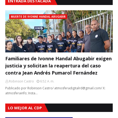
ENTRADA DESTACADA
MUERTE DE IVONNE HANDAL ABUGABIR
Familiares de Ivonne Handal Abugabir exigen
justicia y solicitan la reapertura del caso
contra Jean Andrés Pumarol Fernández
Robinson Castro
6:52 A. M.
Publicado por Robinson Castro/ atmosferadigitalrd@gmail.com/ X:
atmosferainfo; Insta…
LO MEJOR AL CDP