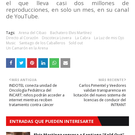
el que lleva casi dos millones de
reproducciones, en solo un mes, en su canal
de YouTube.
Tags:
Arena del Cibao
Bachatero Elvis Martínez
Directo al Corazón
Discoteca Lovera
La Cabra
La Luz de mis Ojo
Music
Santiago de los Caballeros
Sold out
Un Camarón en la Arena
MÁS ANTIGUA
MÁS RECIENTE
INDOTEL conecta unidad de
Carlos Pimentel y Veedores
Oncología Pediátrica del
validan transparencia en
INCART; niños podrán acceder a
licitación del nuevo sistema de
internet mientras reciben
licencias de conducir del
tratamiento contra cáncer
INTRANT
ENTRADAS QUE PUEDEN INTERESARTE
Elvis Martínez regresa a Santiago “Sold Out”