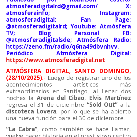
atmosferadigitalrd@gmail.com/ X:
atmosferainfo; Instagram:
atmosferadigital; Fan Page:
@atmosferadigitalrd; Youtube: Atmósfera
TV; Blog Personal FB:
@atmosferadigitalsde; Atmósfera Radio:
https://zeno.fm/radio/q6na49dbvnhvv.
Periódico Atmósfera Digital:
https://www.atmosferadigital.net
ATMÓSFERA DIGITAL, SANTO DOMINGO,
(28/10/2025)
.-
Luego de registrar uno de los
acontecimientos artísticos más
extraordinarios en Santiago, al llenar dos
noches la
Arena del Cibao
,
Elvis Martínez
regresa el 31 de diciembre
“Sold Out”
a la
discoteca Lovera
, por lo que se ha abierto
una nueva función para el 30 de diciembre.
“La Cabra”
, como también se hace llamar,
vuelve hacer historia en el prestigioso centro