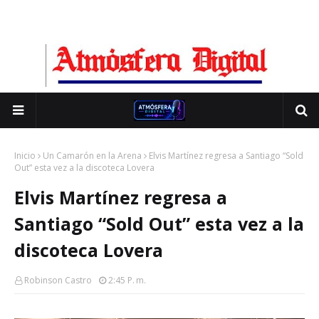
Inicio
Un Camarón en la Arena
Elvis Martínez regresa a Santiago “Sold
Out” esta vez a la discoteca Lovera
Elvis Martínez regresa a
Santiago “Sold Out” esta vez a la
discoteca Lovera
Robinson Castro
2:45 P. M.