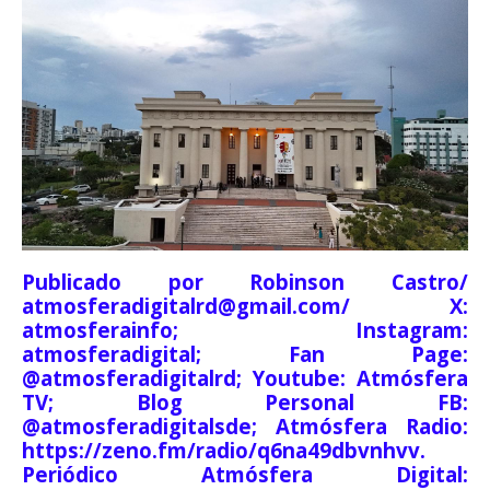
Publicado por Robinson Castro/
atmosferadigitalrd@gmail.com/ X:
atmosferainfo; Instagram:
atmosferadigital; Fan Page:
@atmosferadigitalrd; Youtube: Atmósfera
TV; Blog Personal FB:
@atmosferadigitalsde; Atmósfera Radio:
https://zeno.fm/radio/q6na49dbvnhvv.
Periódico Atmósfera Digital: