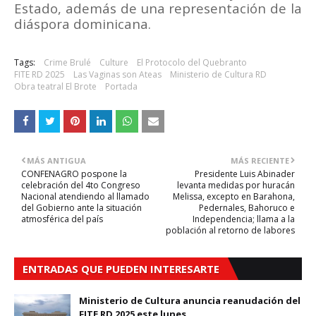
Estado, además de una representación de la
diáspora dominicana.
Tags:
Crime Brulé
Culture
El Protocolo del Quebranto
FITE RD 2025
Las Vaginas son Ateas
Ministerio de Cultura RD
Obra teatral El Brote
Portada
MÁS ANTIGUA
MÁS RECIENTE
CONFENAGRO pospone la
Presidente Luis Abinader
celebración del 4to Congreso
levanta medidas por huracán
Nacional atendiendo al llamado
Melissa, excepto en Barahona,
del Gobierno ante la situación
Pedernales, Bahoruco e
atmosférica del país
Independencia; llama a la
población al retorno de labores
ENTRADAS QUE PUEDEN INTERESARTE
Ministerio de Cultura anuncia reanudación del
FITE RD 2025 este lunes