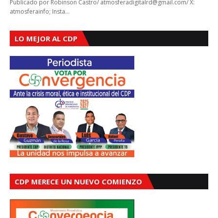
Publicado por Robinson Castro/ atmosferadigitalrd@gmail.com/ X:
atmosferainfo; Insta…
LO MEJOR AL CDP
CDP MERECE UN NUEVO COMIENZO