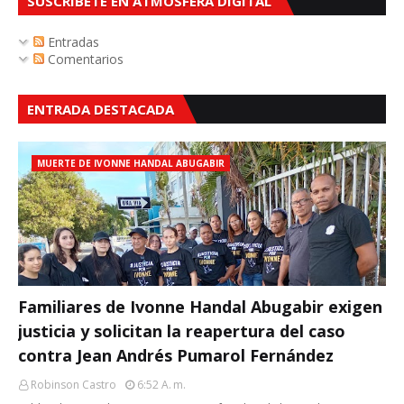
SUSCRÍBETE EN ATMOSFERA DIGITAL
Entradas
Comentarios
ENTRADA DESTACADA
MUERTE DE IVONNE HANDAL ABUGABIR
Familiares de Ivonne Handal Abugabir exigen
justicia y solicitan la reapertura del caso
contra Jean Andrés Pumarol Fernández
Robinson Castro
6:52 A. M.