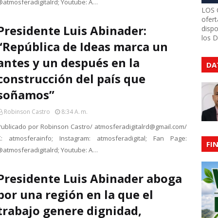
@atmosferadigitalrd; Youtube: A…
LOS 
ofert
Presidente Luis Abinader:
dispo
los 
“República de Ideas marca un
antes y un después en la
DA
construcción del país que
soñamos”
Robinson Castro
8:34 A. M.
Publicado por Robinson Castro/ atmosferadigitalrd@gmail.com/
X: atmosferainfo; Instagram: atmosferadigital; Fan Page:
FI
@atmosferadigitalrd; Youtube: A…
Presidente Luis Abinader aboga
por una región en la que el
trabajo genere dignidad,