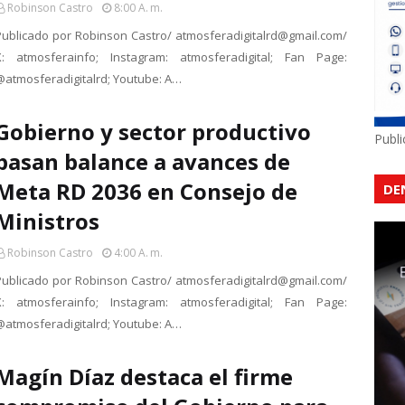
Robinson Castro
8:00 A. M.
Publicado por Robinson Castro/ atmosferadigitalrd@gmail.com/
X: atmosferainfo; Instagram: atmosferadigital; Fan Page:
@atmosferadigitalrd; Youtube: A…
Gobierno y sector productivo
Publ
pasan balance a avances de
Meta RD 2036 en Consejo de
DE
Ministros
Robinson Castro
4:00 A. M.
Publicado por Robinson Castro/ atmosferadigitalrd@gmail.com/
X: atmosferainfo; Instagram: atmosferadigital; Fan Page:
@atmosferadigitalrd; Youtube: A…
Magín Díaz destaca el firme