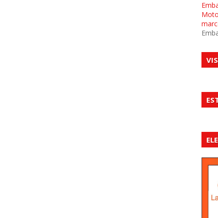
Emba
Motor
marc
Emba
VI
ES
EL