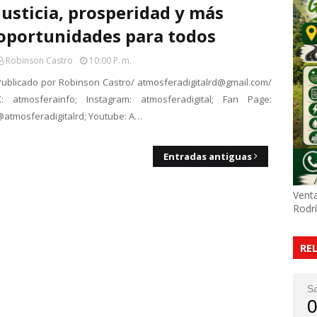
justicia, prosperidad y más
oportunidades para todos
Robinson Castro
10:00 P. M.
Publicado por Robinson Castro/ atmosferadigitalrd@gmail.com/
X: atmosferainfo; Instagram: atmosferadigital; Fan Page:
@atmosferadigitalrd; Youtube: A…
Entradas antiguas
Venta
Rodr
RE
S
0