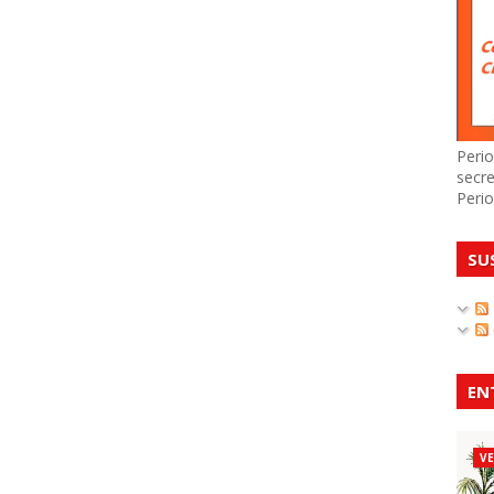
Perio
secre
Perio
SU
EN
V