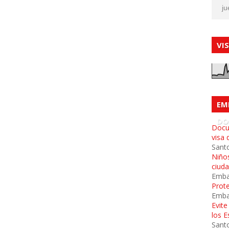
ju
VI
EM
DO
Docu
visa 
Sant
Niños
ciud
Emba
Prot
Emba
Evit
los 
Sant