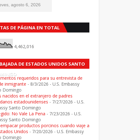
eves, agosto 6, 2026
STAS DE PÁGINA EN TOTAL
4,462,016
BAJADA DE ESTADOS UNIDOS SANTO
MINGO
mentos requeridos para su entrevista de
de inmigrante
- 8/3/2026
- U.S. Embassy
o Domingo
 nacidos en el extranjero de padres
adanos estadounidenses
- 7/27/2026
- U.S.
ssy Santo Domingo
egido: No Vale La Pena
- 7/23/2026
- U.S.
ssy Santo Domingo
e empacar productos porcinos cuando viaje a
Estados Unidos
- 7/20/2026
- U.S. Embassy
o Domingo