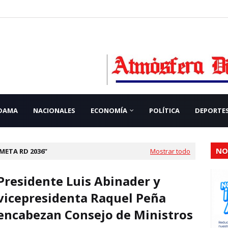
 DAMA
NACIONALES
ECONOMÍA
POLÍTICA
DEPORTE
NO
META RD 2036
Mostrar todo
Presidente Luis Abinader y
vicepresidenta Raquel Peña
encabezan Consejo de Ministros