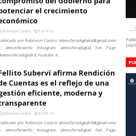
compromiso del Gobierno para
potenciar el crecimiento
económico
Robinson Castro
5:47 P. M.
Publ
Publicado por Robinson Castro/ atmosferadigitalrd@gmail.com/
DIGI
X: atmosferainfo; Instagram: atmosferadigital; Fan Page:
@atmosferadigitalrd; Youtube: A…
PU
Fellito Suberví afirma Rendición
de Cuentas es el reflejo de una
gestión eficiente, moderna y
transparente
Robinson Castro
4:10 P. M.
Publicado por Robinson Castro/ atmosferadigitalrd@gmail.com/
X: atmosferainfo; Instagram: atmosferadigital; Fan Page: