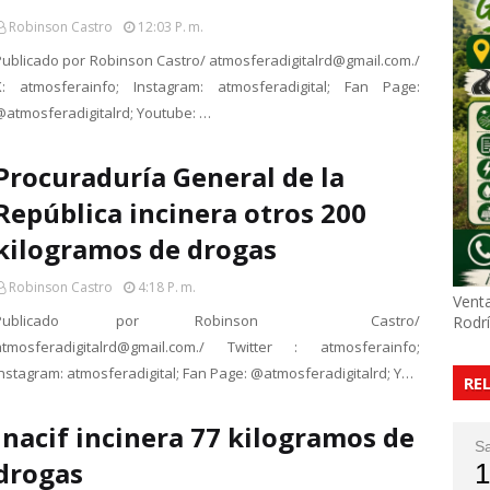
Robinson Castro
12:03 P. M.
Publicado por Robinson Castro/ atmosferadigitalrd@gmail.com./
X: atmosferainfo; Instagram: atmosferadigital; Fan Page:
@atmosferadigitalrd; Youtube: …
Procuraduría General de la
República incinera otros 200
kilogramos de drogas
Robinson Castro
4:18 P. M.
Venta
Publicado por Robinson Castro/
Rodr
atmosferadigitalrd@gmail.com./ Twitter : atmosferainfo;
Instagram: atmosferadigital; Fan Page: @atmosferadigitalrd; Y…
RE
Inacif incinera 77 kilogramos de
S
drogas
1