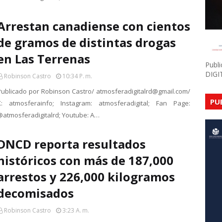
Arrestan canadiense con cientos
de gramos de distintas drogas
en Las Terrenas
Publ
DIGI
Robinson Castro
10:34 P. M.
Publicado por Robinson Castro/ atmosferadigitalrd@gmail.com/
PU
X: atmosferainfo; Instagram: atmosferadigital; Fan Page:
@atmosferadigitalrd; Youtube: A…
DNCD reporta resultados
históricos con más de 187,000
arrestos y 226,000 kilogramos
decomisados
Robinson Castro
3:23 A. M.