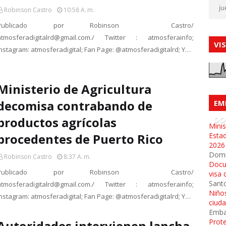
ju
Robinson Castro
10:58 A. M.
Publicado por Robinson Castro/
atmosferadigitalrd@gmail.com./ Twitter : atmosferainfo;
VI
Instagram: atmosferadigital; Fan Page: @atmosferadigitalrd; Y…
Ministerio de Agricultura
decomisa contrabando de
EM
productos agrícolas
DO
Minis
procedentes de Puerto Rico
Esta
2026
Dom
Robinson Castro
8:37 A. M.
Docu
Publicado por Robinson Castro/
visa 
Sant
atmosferadigitalrd@gmail.com./ Twitter : atmosferainfo;
Niños
Instagram: atmosferadigital; Fan Page: @atmosferadigitalrd; Y…
ciud
Emba
Prot
Autoridades intervienen lancha