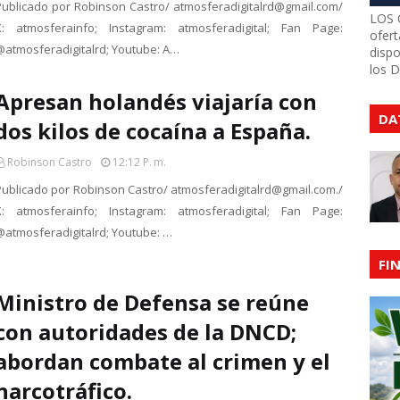
Publicado por Robinson Castro/ atmosferadigitalrd@gmail.com/
LOS 
X: atmosferainfo; Instagram: atmosferadigital; Fan Page:
ofert
@atmosferadigitalrd; Youtube: A…
dispo
los 
Apresan holandés viajaría con
DA
dos kilos de cocaína a España.
Robinson Castro
12:12 P. M.
Publicado por Robinson Castro/ atmosferadigitalrd@gmail.com./
X: atmosferainfo; Instagram: atmosferadigital; Fan Page:
@atmosferadigitalrd; Youtube: …
FI
Ministro de Defensa se reúne
con autoridades de la DNCD;
abordan combate al crimen y el
narcotráfico.