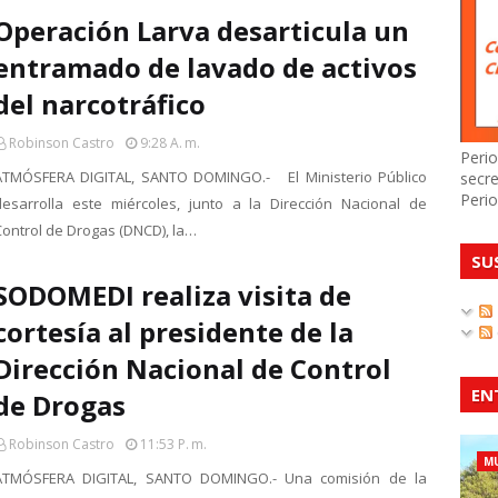
Operación Larva desarticula un
entramado de lavado de activos
del narcotráfico
Robinson Castro
9:28 A. M.
Perio
ATMÓSFERA DIGITAL, SANTO DOMINGO.- El Ministerio Público
secre
Perio
desarrolla este miércoles, junto a la Dirección Nacional de
Control de Drogas (DNCD), la…
SU
SODOMEDI realiza visita de
cortesía al presidente de la
Dirección Nacional de Control
EN
de Drogas
Robinson Castro
11:53 P. M.
MU
ATMÓSFERA DIGITAL, SANTO DOMINGO.- Una comisión de la