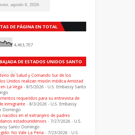
eves, agosto 6, 2026
STAS DE PÁGINA EN TOTAL
4,463,707
BAJADA DE ESTADOS UNIDOS SANTO
MINGO
terio de Salud y Comando Sur de los
dos Unidos realizan misión médica Amistad
 en La Vega
- 8/5/2026
- U.S. Embassy Santo
ingo
mentos requeridos para su entrevista de
de inmigrante
- 8/3/2026
- U.S. Embassy
o Domingo
 nacidos en el extranjero de padres
adanos estadounidenses
- 7/27/2026
- U.S.
ssy Santo Domingo
egido: No Vale La Pena
- 7/23/2026
- U.S.