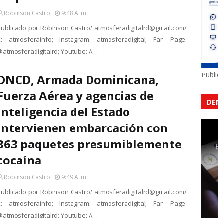
Robinson Castro
9:48 A. M.
Publicado por Robinson Castro/ atmosferadigitalrd@gmail.com/
X: atmosferainfo; Instagram: atmosferadigital; Fan Page:
@atmosferadigitalrd; Youtube: A…
Publ
DNCD, Armada Dominicana,
Fuerza Aérea y agencias de
DE
Inteligencia del Estado
intervienen embarcación con
863 paquetes presumiblemente
cocaína
Robinson Castro
9:49 A. M.
Publicado por Robinson Castro/ atmosferadigitalrd@gmail.com/
X: atmosferainfo; Instagram: atmosferadigital; Fan Page:
@atmosferadigitalrd; Youtube: A…