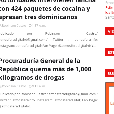
Emba
con 424 paquetes de cocaína y
Evit
los 
apresan tres dominicanos
Sant
Robinson Castro
1:37 A. M.
VI
Publicado por Robinson Castro/
atmosferadigitalrd@gmail.com./ Twitter : atmosferainfo;
Instagram: atmosferadigital; Fan Page: @atmosferadigitalrd; Y…
ES
Procuraduría General de la
República quema más de 1,000
EL
kilogramos de drogas
Robinson Castro
9:11 A. M.
Publicado por Robinson Castro/ atmosferadigitalrd@gmail.com./
Twitter : atmosferainfo; Instagram: atmosferadigital; Fan Page:
@atmosferadigitalrd. …